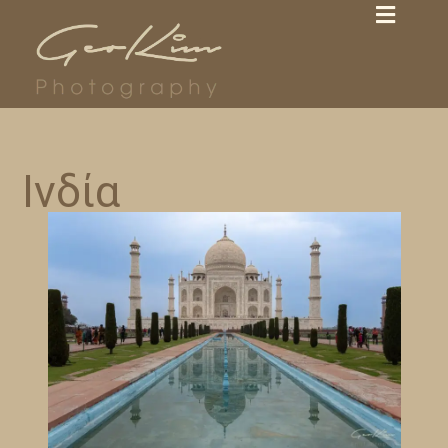
Ινδία