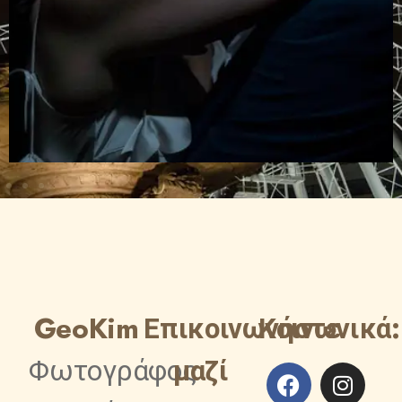
GeoKim
Επικοινωνήστε
Κοινωνικά:
Φωτογράφος
μαζί