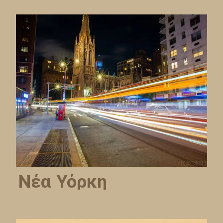
Νέα Υόρκη