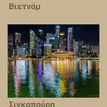
Βιετνάμ
Σιγκαπούρη