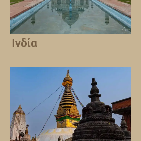
Ινδία