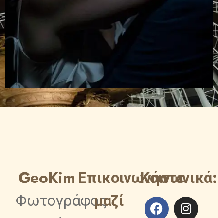
GeoKim
Επικοινωνήστε
Κοινωνικά:
Φωτογράφος
μαζί