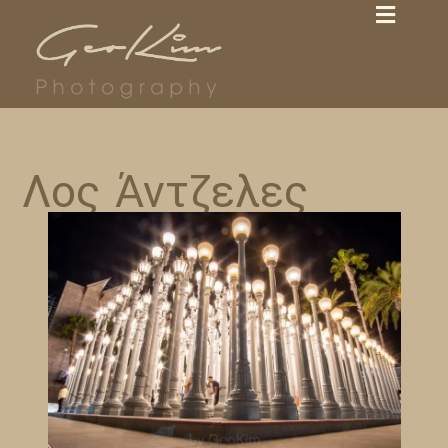
Λος Άντζελες