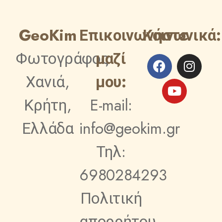
GeoKim
Επικοινωνήστε
Κοινωνικά:
Φωτογράφος
μαζί
Χανιά,
μου:
Κρήτη,
E-mail:
Ελλάδα
info@geokim.gr
Τηλ:
6980284293
Πολιτική
απορρήτου